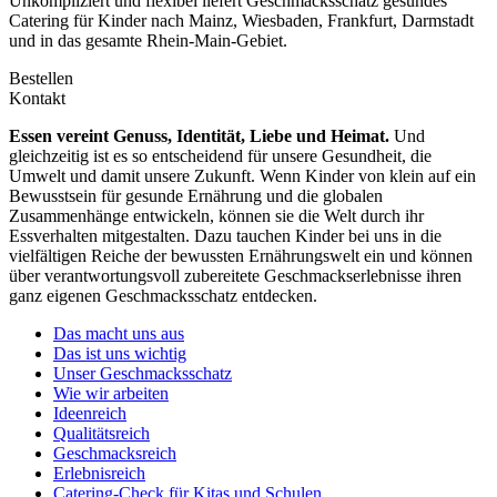
Unkompliziert und flexibel liefert Geschmacksschatz gesundes
Catering für Kinder nach Mainz, Wiesbaden, Frankfurt, Darmstadt
und in das gesamte Rhein-Main-Gebiet.
Bestellen
Kontakt
Essen vereint Genuss, Identität, Liebe und Heimat.
Und
gleichzeitig ist es so entscheidend für unsere Gesundheit, die
Umwelt und damit unsere Zukunft. Wenn Kinder von klein auf ein
Bewusstsein für gesunde Ernährung und die globalen
Zusammenhänge entwickeln, können sie die Welt durch ihr
Essverhalten mitgestalten. Dazu tauchen Kinder bei uns in die
vielfältigen Reiche der bewussten Ernährungswelt ein und können
über verantwortungsvoll zubereitete Geschmackserlebnisse ihren
ganz eigenen Geschmacksschatz entdecken.
Das macht uns aus
Das ist uns wichtig
Unser Geschmacksschatz
Wie wir arbeiten
Ideenreich
Qualitätsreich
Geschmacksreich
Erlebnisreich
Catering-Check für Kitas und Schulen